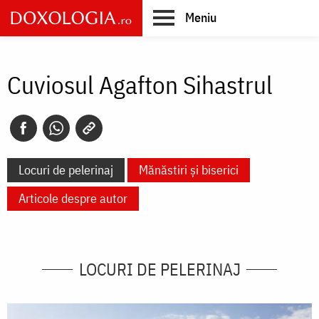
Skip
Meniu
to
main
Main
content
navigation
Cuviosul Agafton Sihastrul
Locuri de pelerinaj
Mănăstiri și biserici
Articole despre autor
LOCURI DE PELERINAJ