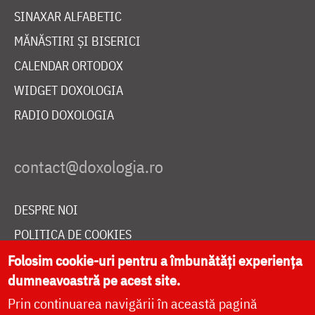
SINAXAR ALFABETIC
MĂNĂSTIRI ȘI BISERICI
CALENDAR ORTODOX
WIDGET DOXOLOGIA
RADIO DOXOLOGIA
DESPRE NOI
POLITICA DE COOKIES
DONEAZĂ ONLINE PENTRU CATEDRALA NAȚIONALĂ
Folosim cookie-uri pentru a îmbunătăți experiența
dumneavoastră pe acest site.
Prin continuarea navigării în această pagină
LIVE