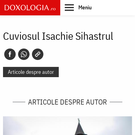
Skip
Meniu
to
main
Main
content
navigation
Cuviosul Isachie Sihastrul
Articole despre autor
ARTICOLE DESPRE AUTOR