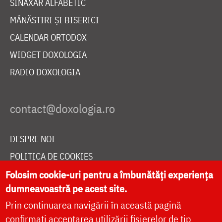
SINAXAR ALFABETIC
MĂNĂSTIRI ȘI BISERICI
CALENDAR ORTODOX
WIDGET DOXOLOGIA
RADIO DOXOLOGIA
DESPRE NOI
POLITICA DE COOKIES
DONEAZĂ ONLINE PENTRU CATEDRALA NAȚIONALĂ
Folosim cookie-uri pentru a îmbunătăți experiența
dumneavoastră pe acest site.
Prin continuarea navigării în această pagină
LIVE
confirmați acceptarea utilizării fișierelor de tip