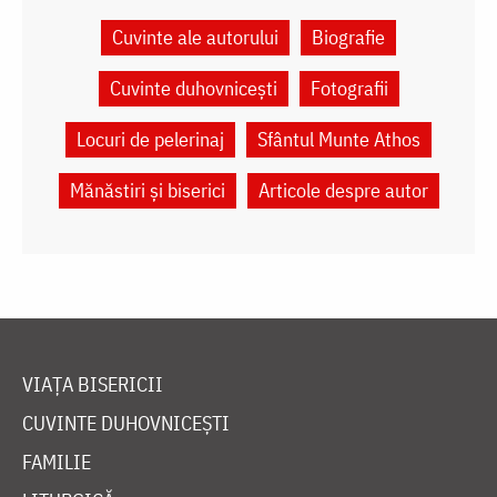
Cuvinte ale autorului
Biografie
Cuvinte duhovnicești
Fotografii
Locuri de pelerinaj
Sfântul Munte Athos
Mănăstiri și biserici
Articole despre autor
VIAȚA BISERICII
CUVINTE DUHOVNICEȘTI
FAMILIE