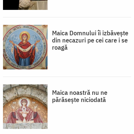
Maica Domnului îi izbăvește
din necazuri pe cei care i se
roagă
Maica noastră nu ne
părăsește niciodată