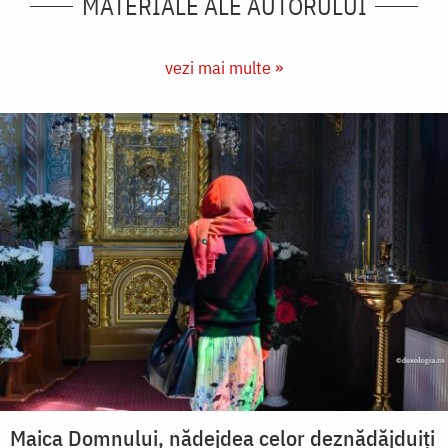
MATERIALE ALE AUTORULUI
vezi mai multe »
Maica Domnului, nădejdea celor deznădăjduiți