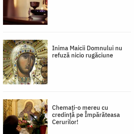
Inima Maicii Domnului nu
refuză nicio rugăciune
Chemați-o mereu cu
credință pe Împărăteasa
Cerurilor!