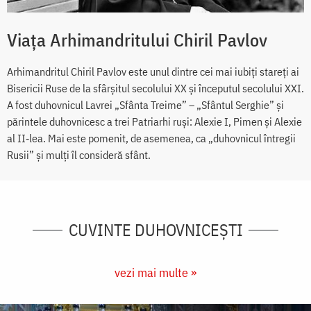
Viața Arhimandritului Chiril Pavlov
Arhimandritul Chiril Pavlov este unul dintre cei mai iubiți stareţi ai
Bisericii Ruse de la sfârşitul secolului XX şi începutul secolului XXI.
A fost duhovnicul Lavrei „Sfânta Treime” – „Sfântul Serghie” şi
părintele duhovnicesc a trei Patriarhi ruşi: Alexie I, Pimen şi Alexie
al II‑lea. Mai este pomenit, de asemenea, ca „duhovnicul întregii
Rusii” și mulți îl consideră sfânt.
CUVINTE DUHOVNICEȘTI
vezi mai multe »