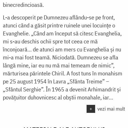
binecredincioasă.
L-a descoperit pe Dumnezeu aflându-se pe front,
atunci când a găsit printre ruinele unei locuinţe o
Evanghelie. „Când am început să citesc Evanghelia,
mi s-au deschis ochii spre tot ceea ce mă
înconjoară... de atunci am mers cu Evanghelia şi nu
mi-a mai fost teamă. Niciodată. Dumnezeu se afla
lângă mine, iar eu nu mă mai temeam de nimic”,
mărturisea părintele Chiril. A fost tuns în monahism
pe 25 august 1954 în Lavra „Sfânta Treime” –
„Sfântul Serghie”. În 1965 a devenit Arhimandrit și
povățuitor duhovnicesc al obştii monahale, iar...
+
vezi mai mult