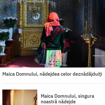
Maica Domnului, nădejdea celor deznădăjduiți
Maica Domnului, singura
noastră nădejde