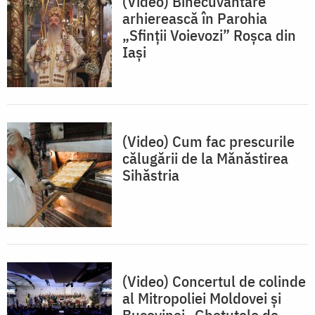
(Video) Binecuvântare
arhierească în Parohia
„Sfinții Voievozi” Roșca din
Iași
(Video) Cum fac prescurile
călugării de la Mănăstirea
Sihăstria
(Video) Concertul de colinde
al Mitropoliei Moldovei și
Bucovinei „Ghetuțele de