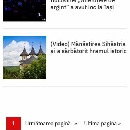
argint” a avut loc la Iași
(Video) Mănăstirea Sihăstria
și-a sărbătorit hramul istoric
Paginare
Current page
1
Next page
Următoarea pagină
Last page
Ultima pagină »