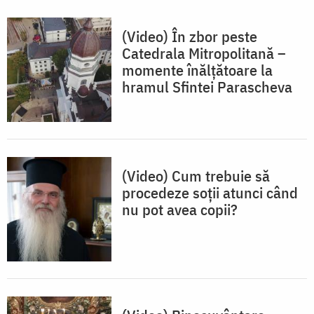
(Video) În zbor peste
Catedrala Mitropolitană –
momente înălțătoare la
hramul Sfintei Parascheva
(Video) Cum trebuie să
procedeze soții atunci când
nu pot avea copii?