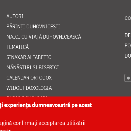
AUTORI
PĂRINȚI DUHOVNICEȘTI
DE
MAICI CU VIAȚĂ DUHOVNICEASCĂ
PO
TEMATICĂ
DO
SINAXAR ALFABETIC
MĂNĂSTIRI ȘI BISERICI
CALENDAR ORTODOX
WIDGET DOXOLOGIA
RADIO DOXOLOGIA
ăți experiența dumneavoastră pe acest
agină confirmați acceptarea utilizării
mații