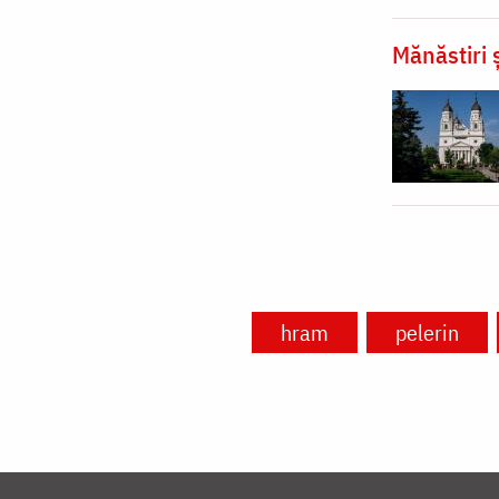
Mănăstiri ș
hram
pelerin