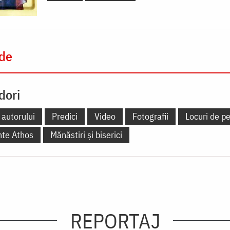
 de
dori
 autorului
Predici
Video
Fotografii
Locuri de pe
nte Athos
Mănăstiri și biserici
REPORTAJ