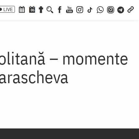
LIVE
06
politană – momente
Parascheva