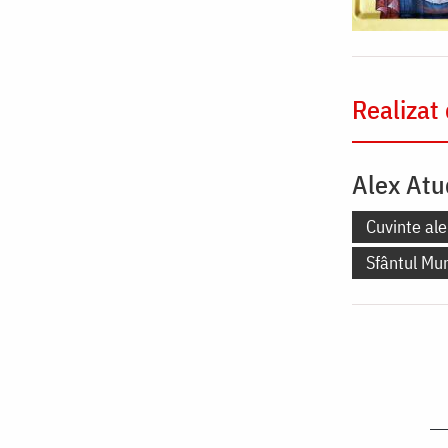
Realizat
Alex Atu
Cuvinte ale
Sfântul Mu