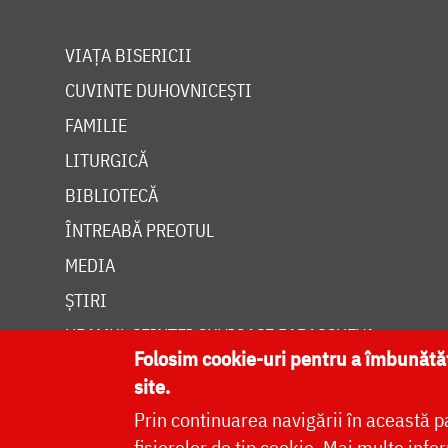
VIAȚA BISERICII
CUVINTE DUHOVNICEȘTI
FAMILIE
LITURGICĂ
BIBLIOTECĂ
ÎNTREABĂ PREOTUL
MEDIA
ȘTIRI
HRAMUL SFINTEI CUVIOASE PARASCHEVA
Folosim cookie-uri pentru a îmbunăt
site.
Prin continuarea navigării în această p
fișierelor de tip cookie.
Mai multe infor