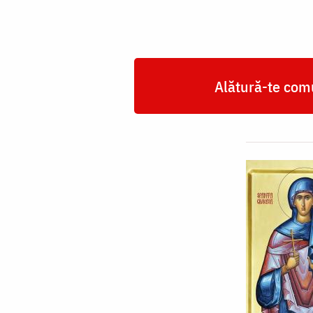
Alătură-te comu