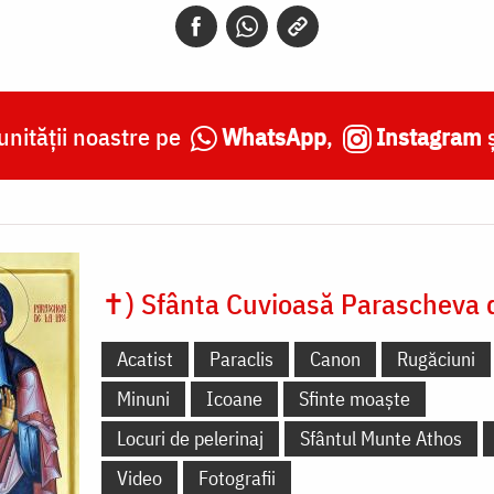
nității noastre pe
WhatsApp
,
Instagram
✝) Sfânta Cuvioasă Parascheva d
Acatist
Paraclis
Canon
Rugăciuni
Minuni
Icoane
Sfinte moaște
Locuri de pelerinaj
Sfântul Munte Athos
Video
Fotografii