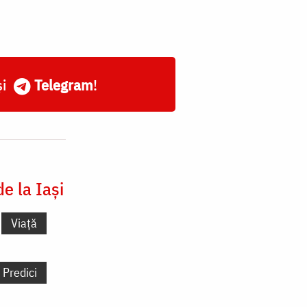
și
Telegram
!
e la Iași
Viață
Predici