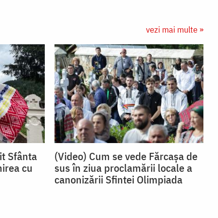
vezi mai multe »
it Sfânta
(Video) Cum se vede Fărcașa de
nirea cu
sus în ziua proclamării locale a
canonizării Sfintei Olimpiada