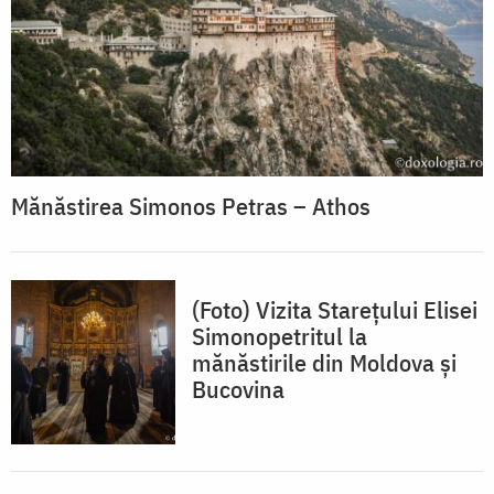
Mănăstirea Simonos Petras – Athos
(Foto) Vizita Stareţului Elisei
Simonopetritul la
mănăstirile din Moldova şi
Bucovina