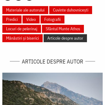
Materiale ale autorului
Cuvinte duhovnicești
Predici
Video
Fotografii
Locuri de pelerinaj
Sfântul Munte Athos
Mănăstiri și biserici
Articole despre autor
ARTICOLE DESPRE AUTOR