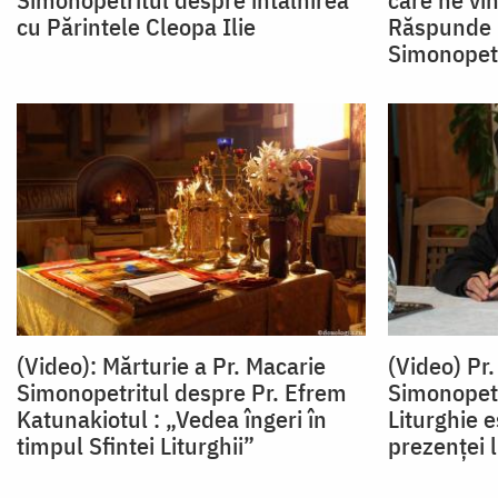
cu Părintele Cleopa Ilie
Răspunde p
Simonopetr
(Video): Mărturie a Pr. Macarie
(Video) Pr
Simonopetritul despre Pr. Efrem
Simonopetr
Katunakiotul : „Vedea îngeri în
Liturghie e
timpul Sfintei Liturghii”
prezenței