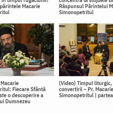
ărintele Macarie
Răspunsul Părintelui M
itul
Simonopetritul
. Macarie
(Video) Timpul liturgic,
itul: Fiecare Sfântă
convertirii – Pr. Macari
ste o descoperire a
Simonopetritul | partea
 lui Dumnezeu