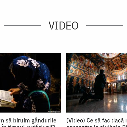
VIDEO
m să biruim gândurile
(Video) Ce să fac dacă
 în timpul rugăciunii?
concentra la slujbele Bi