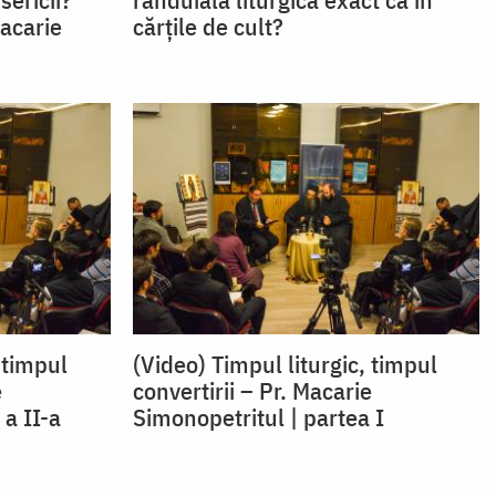
acarie
cărțile de cult?
 timpul
(Video) Timpul liturgic, timpul
e
convertirii – Pr. Macarie
 a II-a
Simonopetritul | partea I