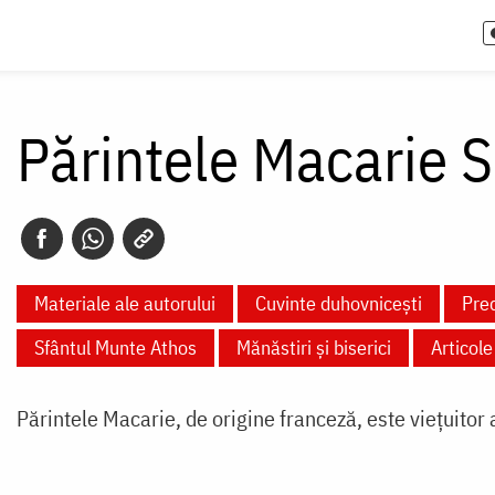
Părintele Macarie 
Materiale ale autorului
Cuvinte duhovnicești
Pred
Sfântul Munte Athos
Mănăstiri și biserici
Articol
Părintele Macarie, de origine franceză, este vieţuitor