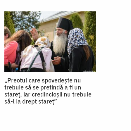
„Preotul care spovedeşte nu
trebuie să se pretindă a fi un
stareţ, iar credincioşii nu trebuie
să-l ia drept stareţ”