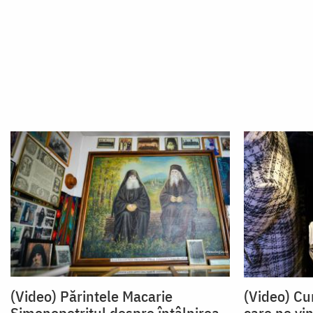
(Video) Părintele Macarie
(Video) Cu
Simonopetritul despre întâlnirea
care ne vin