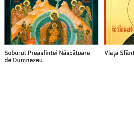
Soborul Preasfintei Născătoare
Viața Sfân
de Dumnezeu