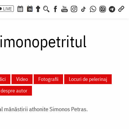
LIVE
06
Simonopetritul
ici
Video
Fotografii
Locuri de pelerinaj
e despre autor
 al mănăstirii athonite Simonos Petras.