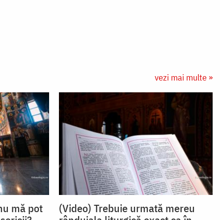
vezi mai multe »
 nu mă pot
(Video) Trebuie urmată mereu
sericii?
rânduiala liturgică exact ca în