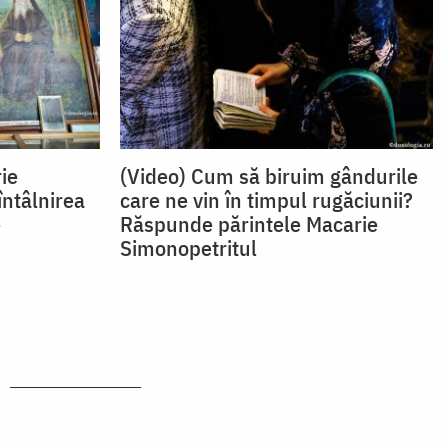
ie
(Video) Cum să biruim gândurile
întâlnirea
care ne vin în timpul rugăciunii?
e
Răspunde părintele Macarie
Simonopetritul