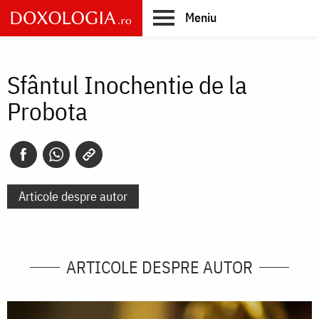
Skip
Meniu
to
main
Main
content
navigation
Sfântul Inochentie de la
Probota
Articole despre autor
ARTICOLE DESPRE AUTOR