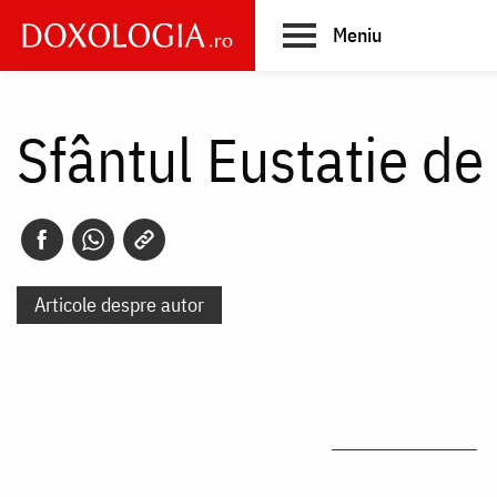
Skip
Meniu
to
main
Main
content
navigation
Sfântul Eustatie de
Articole despre autor