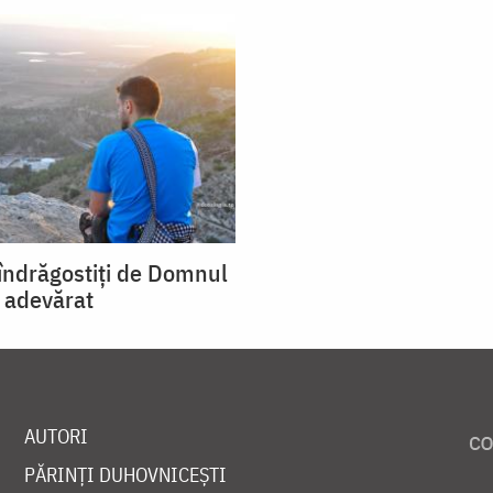
îndrăgostiți de Domnul
 adevărat
AUTORI
PĂRINȚI DUHOVNICEȘTI