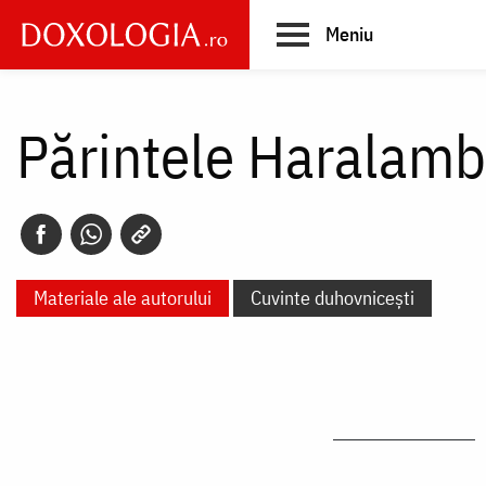
Skip
Meniu
to
main
Main
content
navigation
Părintele Haralam
Materiale ale autorului
Cuvinte duhovnicești