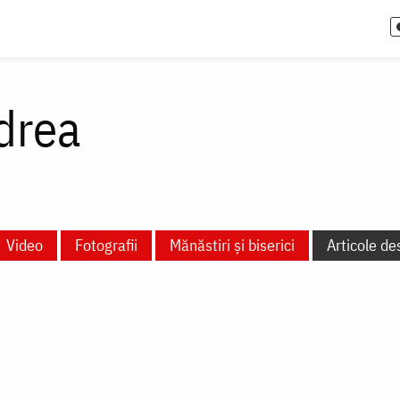
drea
Video
Fotografii
Mănăstiri și biserici
Articole de