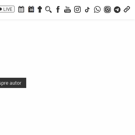
LIVE
08
spre autor