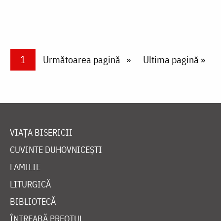
Paginare
Current page
1
Next page
Următoarea pagină
Last page
Ultima pagină »
VIAȚA BISERICII
CUVINTE DUHOVNICEȘTI
FAMILIE
LITURGICĂ
BIBLIOTECĂ
ÎNTREABĂ PREOTUL