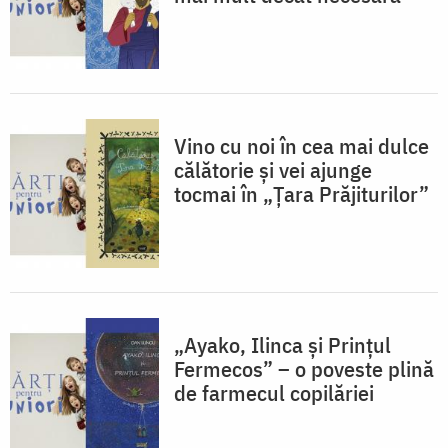
Vino cu noi în cea mai dulce
călătorie și vei ajunge
tocmai în „Țara Prăjiturilor”
„Ayako, Ilinca și Prințul
Fermecos” – o poveste plină
de farmecul copilăriei