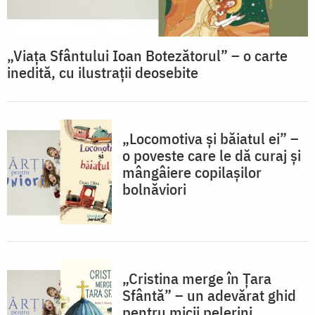
„Viața Sfântului Ioan Botezătorul” – o carte
inedită, cu ilustrații deosebite
„Locomotiva și băiatul ei” –
o poveste care le dă curaj și
mângâiere copilașilor
bolnăviori
„Cristina merge în Țara
Sfântă” – un adevărat ghid
pentru micii pelerini