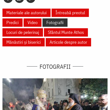
Materiale ale autorului
Întreabă preotul
Predici
Video
Fotografii
Locuri de pelerinaj
Sfântul Munte Athos
Mănăstiri și biserici
Articole despre autor
FOTOGRAFII