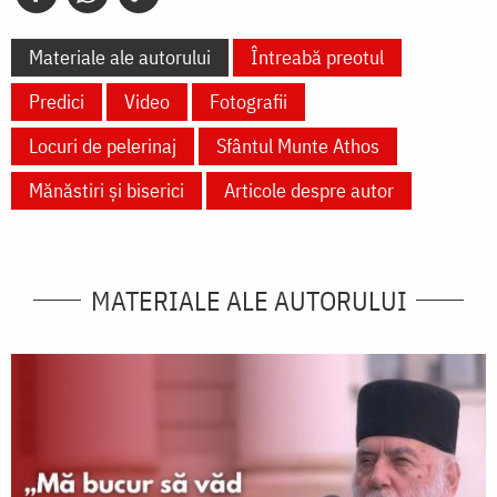
Materiale ale autorului
Întreabă preotul
Predici
Video
Fotografii
Locuri de pelerinaj
Sfântul Munte Athos
Mănăstiri și biserici
Articole despre autor
MATERIALE ALE AUTORULUI