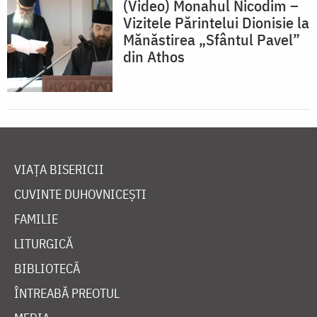
(Video) Monahul Nicodim –
Vizitele Părintelui Dionisie la
Mănăstirea „Sfântul Pavel”
din Athos
VIAȚA BISERICII
CUVINTE DUHOVNICEȘTI
FAMILIE
LITURGICĂ
BIBLIOTECĂ
ÎNTREABĂ PREOTUL