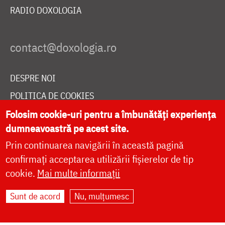
RADIO DOXOLOGIA
DESPRE NOI
POLITICA DE COOKIES
DONEAZĂ ONLINE PENTRU CATEDRALA NAȚIONALĂ
Folosim cookie-uri pentru a îmbunătăți experiența
dumneavoastră pe acest site.
Prin continuarea navigării în această pagină
LIVE
confirmați acceptarea utilizării fișierelor de tip
cookie.
Mai multe informații
Sunt de acord
Nu, mulțumesc
Site dezvoltat de
DOXOLOGIA MEDIA
,
Arhiepiscopia Iașilor | ©
doxologia.ro