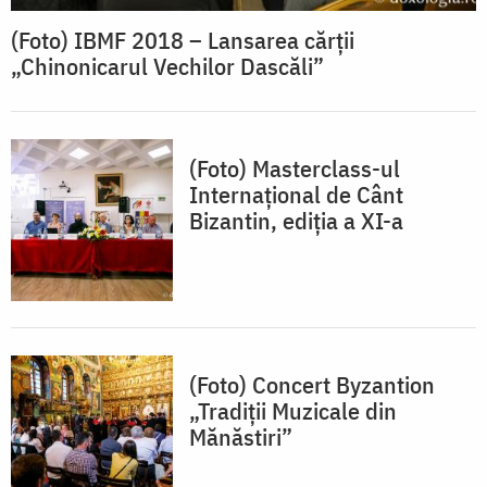
(Foto) IBMF 2018 – Lansarea cărții
„Chinonicarul Vechilor Dascăli”
(Foto) Masterclass-ul
Internațional de Cânt
Bizantin, ediția a XI-a
(Foto) Concert Byzantion
„Tradiții Muzicale din
Mănăstiri”