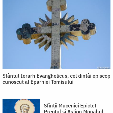
Sfântul Ierarh Evanghelicus, cel dintâi episcop
cunoscut al Eparhiei Tomisului
Sfinții Mucenici Epictet
Preotul și Astion Monahul,