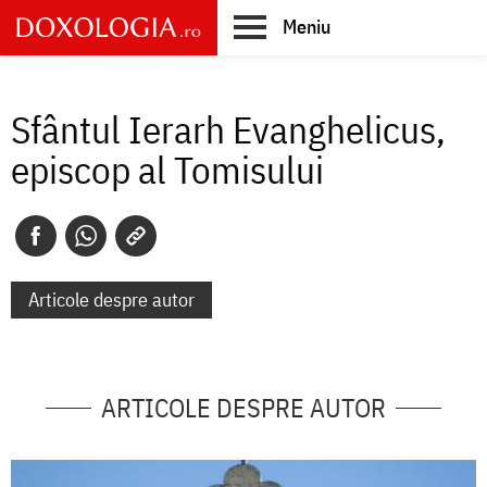
Skip
Meniu
to
main
Main
content
navigation
Sfântul Ierarh Evanghelicus,
episcop al Tomisului
Articole despre autor
ARTICOLE DESPRE AUTOR