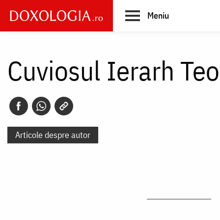
Skip
Meniu
to
main
Main
content
navigation
Cuviosul Ierarh Teo
Articole despre autor