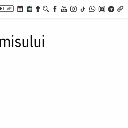
LIVE
08
omisului