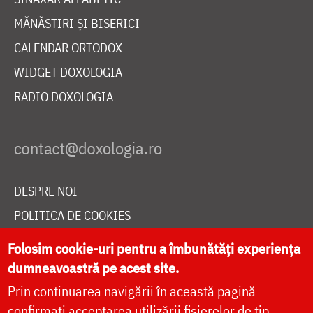
MĂNĂSTIRI ȘI BISERICI
CALENDAR ORTODOX
WIDGET DOXOLOGIA
RADIO DOXOLOGIA
DESPRE NOI
POLITICA DE COOKIES
DONEAZĂ ONLINE PENTRU CATEDRALA NAȚIONALĂ
Folosim cookie-uri pentru a îmbunătăți experiența
dumneavoastră pe acest site.
Prin continuarea navigării în această pagină
LIVE
confirmați acceptarea utilizării fișierelor de tip