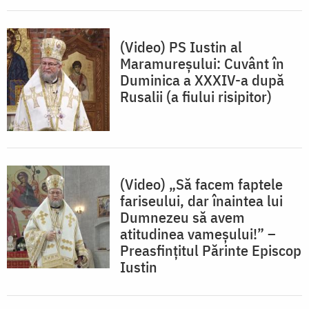
(Video) PS Iustin al
Maramureșului: Cuvânt în
Duminica a XXXIV-a după
Rusalii (a fiului risipitor)
(Video) „Să facem faptele
fariseului, dar înaintea lui
Dumnezeu să avem
atitudinea vameșului!” –
Preasfințitul Părinte Episcop
Iustin