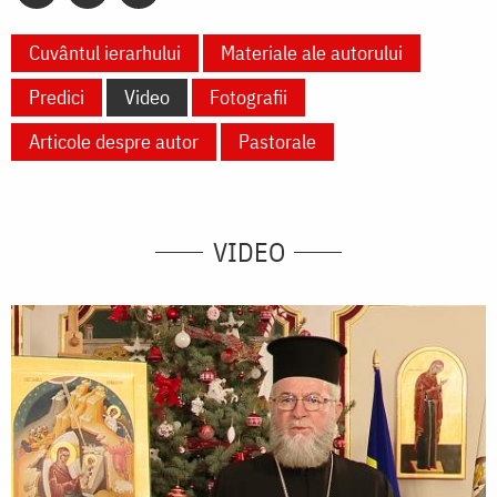
Cuvântul ierarhului
Materiale ale autorului
Predici
Video
Fotografii
Articole despre autor
Pastorale
VIDEO