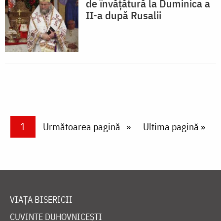
de învățătură la Duminica a
II-a după Rusalii
Paginare
Current page
1
Next page
Următoarea pagină
Last page
Ultima pagină »
VIAȚA BISERICII
CUVINTE DUHOVNICEȘTI