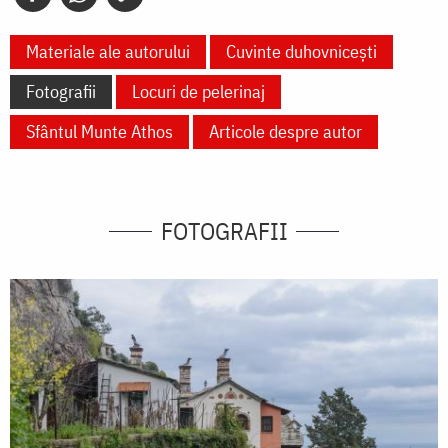
Materiale ale autorului
Cuvinte duhovnicești
Fotografii
Locuri de pelerinaj
Sfântul Munte Athos
Articole despre autor
FOTOGRAFII