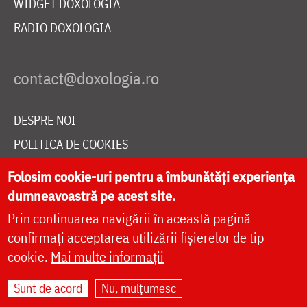
WIDGET DOXOLOGIA
RADIO DOXOLOGIA
DESPRE NOI
POLITICA DE COOKIES
DONEAZĂ ONLINE PENTRU CATEDRALA NAȚIONALĂ
Folosim cookie-uri pentru a îmbunătăți experiența
dumneavoastră pe acest site.
Prin continuarea navigării în această pagină
LIVE
confirmați acceptarea utilizării fișierelor de tip
cookie.
Mai multe informații
Site dezvoltat de
DOXOLOGIA MEDIA
,
Sunt de acord
Nu, mulțumesc
Arhiepiscopia Iașilor | ©
doxologia.ro