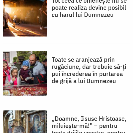
Tot ceea ce omenește nu se
poate realiza devine posibil
cu harul lui Dumnezeu
Toate se aranjează prin
rugăciune, dar trebuie să-ți
pui încrederea în purtarea
de grijă a lui Dumnezeu
„Doamne, Iisuse Hristoase,
miluiește-mă!” – pentru
toate grijile voastre, pentru