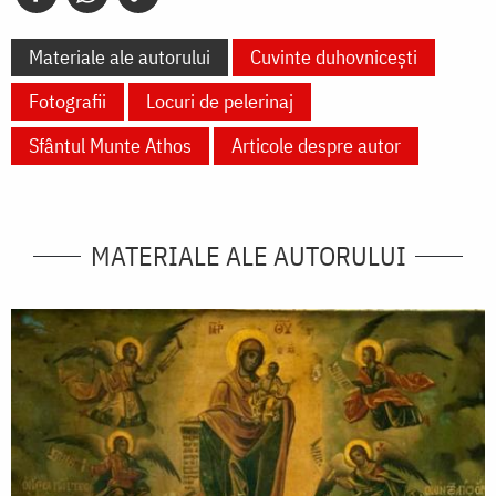
Materiale ale autorului
Cuvinte duhovnicești
Fotografii
Locuri de pelerinaj
Sfântul Munte Athos
Articole despre autor
MATERIALE ALE AUTORULUI