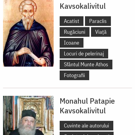
Kavsokalivitul
Acatist
Paraclis
Rugăciuni
Viață
Icoane
Locuri de pelerinaj
Sfântul Munte Athos
Fotografii
Monahul Patapie
Kavsokalivitul
Cuvinte ale autorului