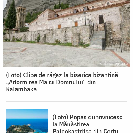
(Foto) Clipe de răgaz la biserica bizantină
„Adormirea Maicii Domnului” din
Kalambaka
(Foto) Popas duhovnicesc
la Mănăstirea
Paleokastritsa din Corfu,