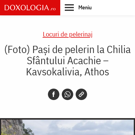
Skip
Meniu
to
main
Main
content
navigation
Locuri de pelerinaj
(Foto) Paşi de pelerin la Chilia
Sfântului Acachie –
Kavsokalivia, Athos