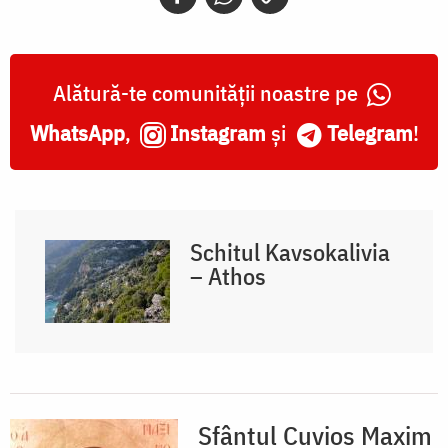
Alătură-te comunității noastre pe
WhatsApp
,
Instagram
și
Telegram
!
Schitul Kavsokalivia
– Athos
Sfântul Cuvios Maxim