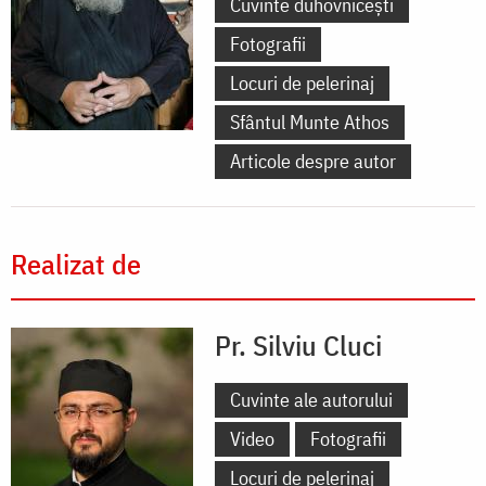
Cuvinte duhovnicești
Fotografii
Locuri de pelerinaj
Sfântul Munte Athos
Articole despre autor
Realizat de
Pr. Silviu Cluci
Cuvinte ale autorului
Video
Fotografii
Locuri de pelerinaj