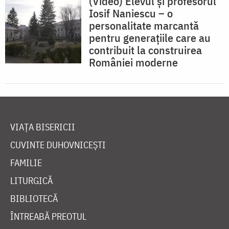
(Video) Elevul și profesorul
Iosif Naniescu – o
personalitate marcantă
pentru generațiile care au
contribuit la construirea
României moderne
VIAȚA BISERICII
CUVINTE DUHOVNICEȘTI
FAMILIE
LITURGICĂ
BIBLIOTECĂ
ÎNTREABĂ PREOTUL