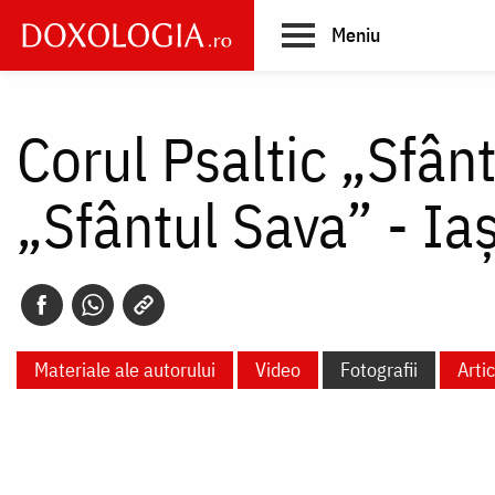
Skip
Meniu
to
main
Main
content
navigation
Corul Psaltic „Sfân
„Sfântul Sava” - Iaș
Materiale ale autorului
Video
Fotografii
Arti