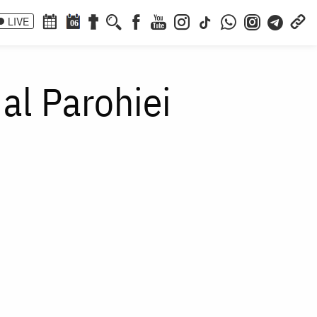
LIVE
06
al Parohiei