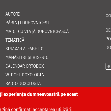
AUTORI
PĂRINȚI DUHOVNICEȘTI
DE
MAICI CU VIAȚĂ DUHOVNICEASCĂ
PO
TEMATICĂ
DO
SINAXAR ALFABETIC
MĂNĂSTIRI ȘI BISERICI
CALENDAR ORTODOX
WIDGET DOXOLOGIA
RADIO DOXOLOGIA
ăți experiența dumneavoastră pe acest
agină confirmați acceptarea utilizării