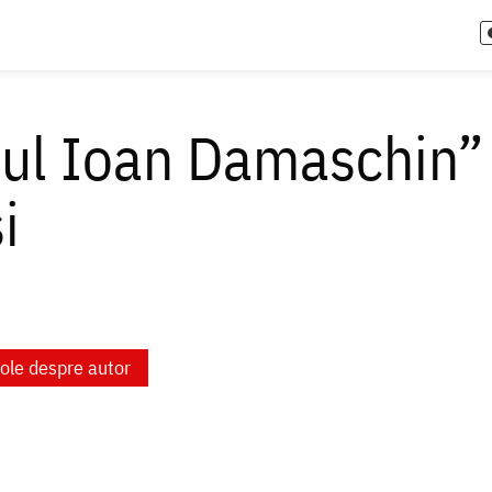
tul Ioan Damaschin” 
i
cole despre autor