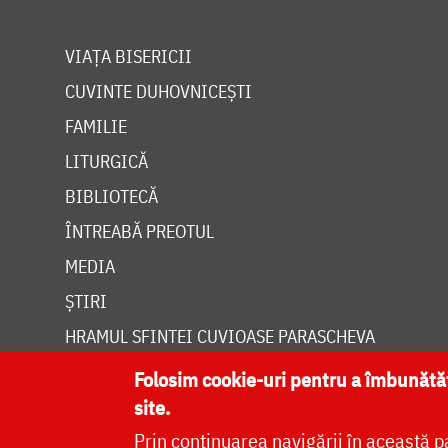
VIAȚA BISERICII
CUVINTE DUHOVNICEȘTI
FAMILIE
LITURGICĂ
BIBLIOTECĂ
ÎNTREABĂ PREOTUL
MEDIA
ȘTIRI
HRAMUL SFINTEI CUVIOASE PARASCHEVA
Folosim cookie-uri pentru a îmbunăt
site.
Prin continuarea navigării în această p