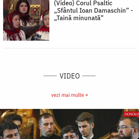
(Video) Corul Psaltic
„Sfântul Ioan Damaschin” -
„Taină minunată”
VIDEO
vezi mai multe »