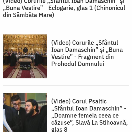
(Video) Corurile „Sfântul Ioan Damaschin” și
„Buna Vestire” - Eclogarie, glas 1 (Chinonicul
din Sâmbăta Mare)
(Video) Corurile „Sfântul
Ioan Damaschin” și „Buna
Vestire” - Fragment din
Prohodul Domnului
(Video) Corul Psaltic
„Sfântul Ioan Damaschin” -
„Doamne femeia ceea ce
căzuse”, Slavă La Stihoavnă,
glas 8