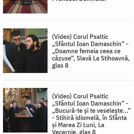
(Video) Corul Psaltic
„Sfântul Ioan Damaschin” -
„Doamne femeia ceea ce
căzuse”, Slavă La Stihoavnă,
glas 8
(Video) Corul Psaltic
„Sfântul Ioan Damaschin” -
„Bucură-te și te veselește...”
- Stihiră idiomelă, în Sfânta
și Marea Zi Luni, La
Vecernie, glas 8