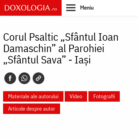
Skip
Meniu
to
main
Main
content
navigation
Corul Psaltic „Sfântul Ioan
Damaschin” al Parohiei
„Sfântul Sava” - Iași
Materiale ale autorului
Video
Fotografii
Articole despre autor