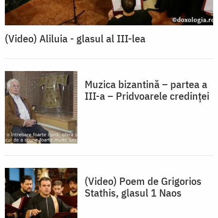
(Video) Aliluia - glasul al III-lea
Muzica bizantină – partea a
III-a – Pridvoarele credinței
(Video) Poem de Grigorios
Stathis, glasul 1 Naos