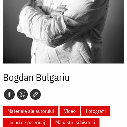
Bogdan Bulgariu
Materiale ale autorului
Video
Fotografii
Locuri de pelerinaj
Mănăstiri și biserici