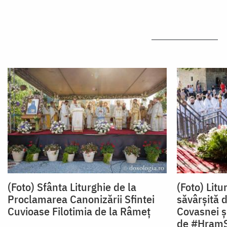
(Foto) Sfânta Liturghie de la
(Foto) Litu
Proclamarea Canonizării Sfintei
săvârșită 
Cuvioase Filotimia de la Râmeț
Covasnei și
de #Hram