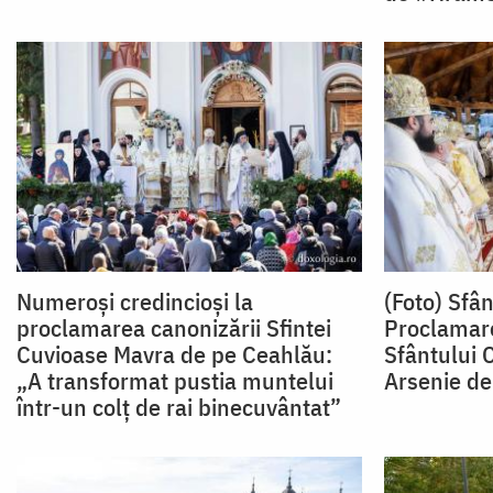
Numeroși credincioși la
(Foto) Sfân
proclamarea canonizării Sfintei
Proclamare
Cuvioase Mavra de pe Ceahlău:
Sfântului 
„A transformat pustia muntelui
Arsenie de
într-un colț de rai binecuvântat”