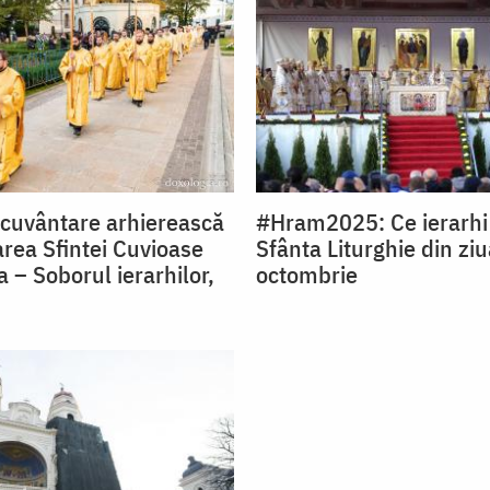
ecuvântare arhierească
#Hram2025: Ce ierarhi 
area Sfintei Cuvioase
Sfânta Liturghie din zi
 – Soborul ierarhilor,
octombrie