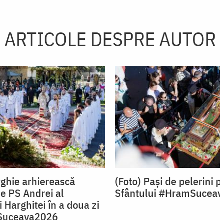
ARTICOLE DESPRE AUTOR
rghie arhierească
(Foto) Pași de pelerini 
de PS Andrei al
Sfântului #HramSucea
 Harghitei în a doua zi
Suceava2026