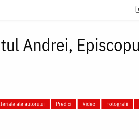
itul Andrei, Episcopu
teriale ale autorului
Predici
Video
Fotografii