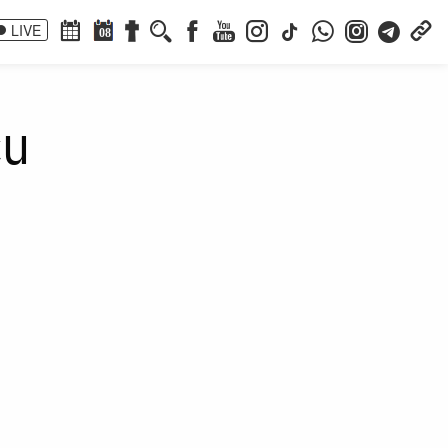
LIVE
08
cu