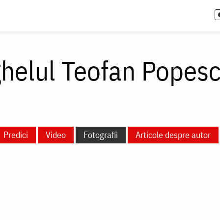
ghelul Teofan Popes
Predici
Video
Fotografii
Articole despre autor