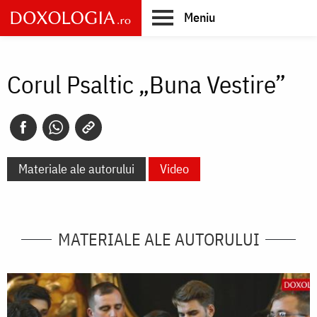
Skip
Meniu
to
main
Main
content
navigation
Corul Psaltic „Buna Vestire”
Materiale ale autorului
Video
MATERIALE ALE AUTORULUI