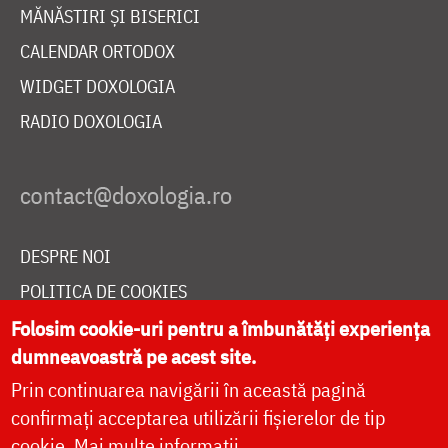
MĂNĂSTIRI ȘI BISERICI
CALENDAR ORTODOX
WIDGET DOXOLOGIA
RADIO DOXOLOGIA
DESPRE NOI
POLITICA DE COOKIES
DONEAZĂ ONLINE PENTRU CATEDRALA NAȚIONALĂ
Folosim cookie-uri pentru a îmbunătăți experiența
dumneavoastră pe acest site.
Prin continuarea navigării în această pagină
LIVE
confirmați acceptarea utilizării fișierelor de tip
cookie.
Mai multe informații