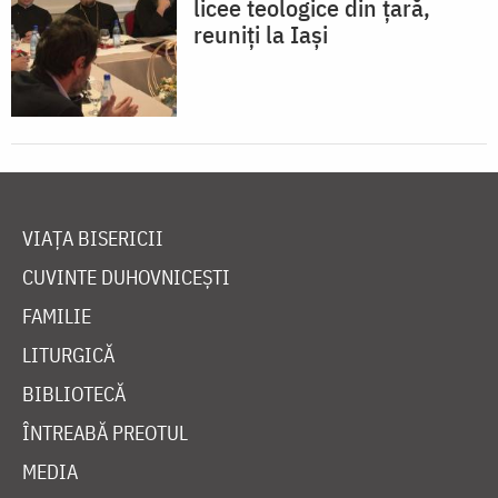
licee teologice din țară,
reuniți la Iași
VIAȚA BISERICII
CUVINTE DUHOVNICEȘTI
FAMILIE
LITURGICĂ
BIBLIOTECĂ
ÎNTREABĂ PREOTUL
MEDIA