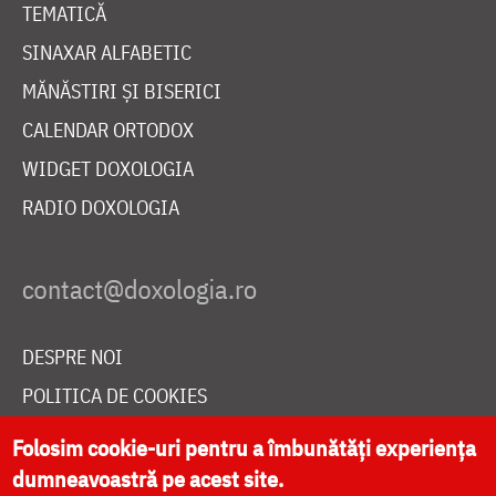
TEMATICĂ
SINAXAR ALFABETIC
MĂNĂSTIRI ȘI BISERICI
CALENDAR ORTODOX
WIDGET DOXOLOGIA
RADIO DOXOLOGIA
DESPRE NOI
POLITICA DE COOKIES
DONEAZĂ ONLINE PENTRU CATEDRALA NAȚIONALĂ
Folosim cookie-uri pentru a îmbunătăți experiența
dumneavoastră pe acest site.