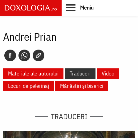
Skip
Meniu
to
main
Main
content
navigation
Andrei Prian
Materiale ale autorului
Traduceri
Video
Locuri de pelerinaj
Mănăstiri și biserici
TRADUCERI