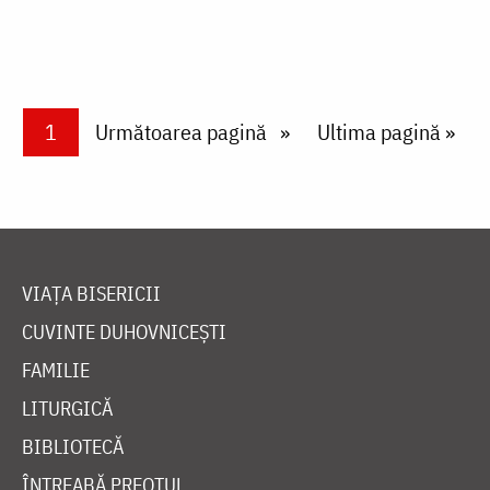
Paginare
Current page
1
Next page
Următoarea pagină
Last page
Ultima pagină »
VIAȚA BISERICII
CUVINTE DUHOVNICEȘTI
FAMILIE
LITURGICĂ
BIBLIOTECĂ
ÎNTREABĂ PREOTUL