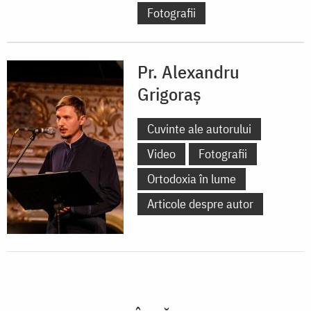
Fotografii
Pr. Alexandru
Grigoraș
Cuvinte ale autorului
Video
Fotografii
Ortodoxia în lume
Articole despre autor