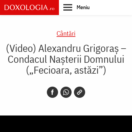
Skip
Meniu
to
main
Main
content
navigation
Cântări
(Video) Alexandru Grigoraș –
Condacul Nașterii Domnului
(„Fecioara, astăzi”)