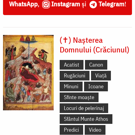
WhatsApp
,
Instagram
și
Telegram
!
(✝) Nașterea
Domnului (Crăciunul)
Acatist
Canon
Rugăciuni
Viață
Minuni
Icoane
Sfinte moaște
Locuri de pelerinaj
Sfântul Munte Athos
Predici
Video