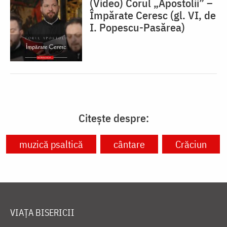
(Video) Corul „Apostolii” –
⁠Împărate Ceresc (gl. VI, de
I. Popescu-Pasărea)
Citește despre:
muzică psaltică
cântare
Crăciun
VIAȚA BISERICII