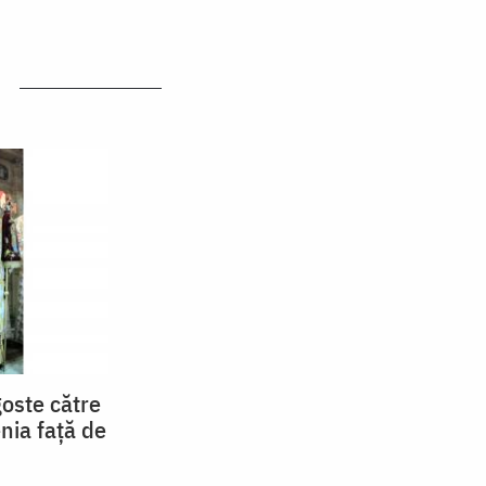
oste către
nia faţă de