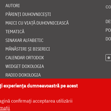
AUTORI
PĂRINȚI DUHOVNICEȘTI
DE
MAICI CU VIAȚĂ DUHOVNICEASCĂ
PO
TEMATICĂ
DO
SINAXAR ALFABETIC
MĂNĂSTIRI ȘI BISERICI
CALENDAR ORTODOX
WIDGET DOXOLOGIA
RADIO DOXOLOGIA
ăți experiența dumneavoastră pe acest
agină confirmați acceptarea utilizării
at de
DOXOLOGIA MEDIA
, Arhiepiscopia Iașilor | 
mații