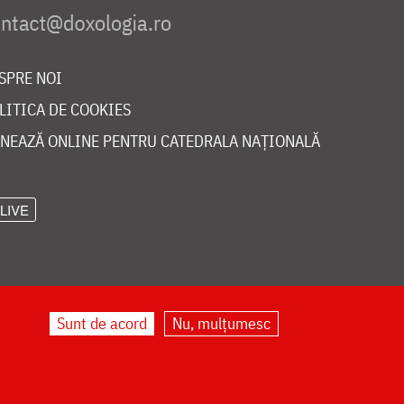
SPRE NOI
LITICA DE COOKIES
NEAZĂ ONLINE PENTRU CATEDRALA NAȚIONALĂ
LIVE
Sunt de acord
Nu, mulțumesc
©
doxologia.ro