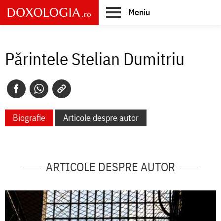
Skip
Meniu
to
main
Main
content
navigation
Părintele Stelian Dumitriu
Biografie
Articole despre autor
ARTICOLE DESPRE AUTOR