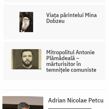
Viața părintelui Mina
Dobzeu
Mitropolitul Antonie
Plămădeală –
mărturisitor în
temnițele comuniste
Adrian Nicolae Petcu