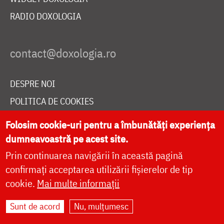
RADIO DOXOLOGIA
DESPRE NOI
POLITICA DE COOKIES
DONEAZĂ ONLINE PENTRU CATEDRALA NAȚIONALĂ
Folosim cookie-uri pentru a îmbunătăți experiența
dumneavoastră pe acest site.
Prin continuarea navigării în această pagină
LIVE
confirmați acceptarea utilizării fișierelor de tip
cookie.
Mai multe informații
Site dezvoltat de
DOXOLOGIA MEDIA
,
Sunt de acord
Nu, mulțumesc
Arhiepiscopia Iașilor | ©
doxologia.ro