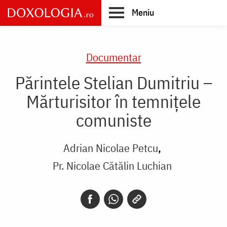
Skip
Meniu
to
main
Main
content
navigation
Documentar
Părintele Stelian Dumitriu –
Mărturisitor în temnițele
comuniste
Adrian Nicolae Petcu
Pr. Nicolae Cătălin Luchian