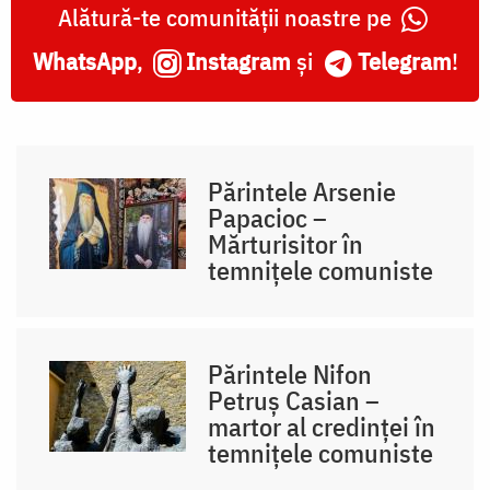
Alătură-te comunității noastre pe
WhatsApp
,
Instagram
și
Telegram
!
Părintele Arsenie
Papacioc –
Mărturisitor în
temnițele comuniste
Părintele Nifon
Petruș Casian –
martor al credinței în
temnițele comuniste