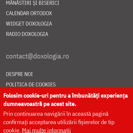
MĂNĂSTIRI ȘI BISERICI
CALENDAR ORTODOX
WIDGET DOXOLOGIA
RADIO DOXOLOGIA
DESPRE NOI
POLITICA DE COOKIES
DONEAZĂ ONLINE PENTRU CATEDRALA NAȚIONALĂ
Folosim cookie-uri pentru a îmbunătăți experiența
dumneavoastră pe acest site.
Prin continuarea navigării în această pagină
LIVE
confirmați acceptarea utilizării fișierelor de tip
cookie.
Mai multe informații