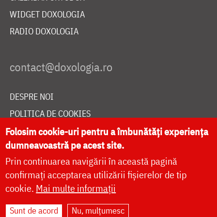
WIDGET DOXOLOGIA
RADIO DOXOLOGIA
DESPRE NOI
POLITICA DE COOKIES
DONEAZĂ ONLINE PENTRU CATEDRALA NAȚIONALĂ
Folosim cookie-uri pentru a îmbunătăți experiența
dumneavoastră pe acest site.
Prin continuarea navigării în această pagină
LIVE
confirmați acceptarea utilizării fișierelor de tip
cookie.
Mai multe informații
Sunt de acord
Nu, mulțumesc
Site dezvoltat de
DOXOLOGIA MEDIA
,