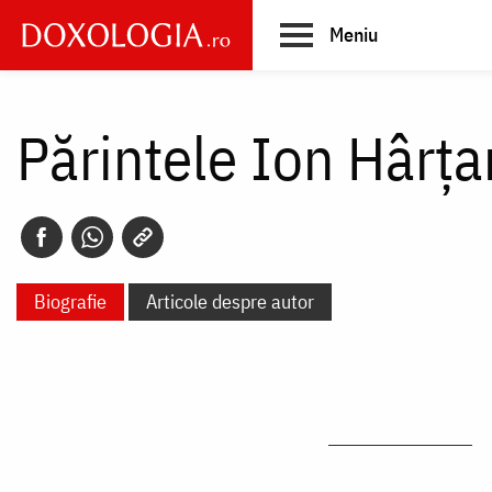
Skip
Meniu
to
main
Main
content
navigation
Părintele Ion Hârța
Biografie
Articole despre autor