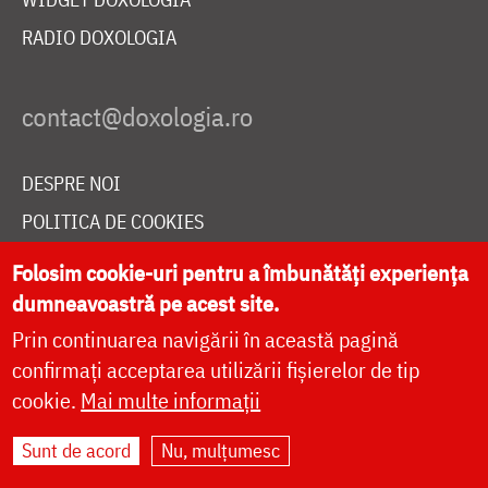
RADIO DOXOLOGIA
DESPRE NOI
POLITICA DE COOKIES
DONEAZĂ ONLINE PENTRU CATEDRALA NAȚIONALĂ
Folosim cookie-uri pentru a îmbunătăți experiența
dumneavoastră pe acest site.
Prin continuarea navigării în această pagină
LIVE
confirmați acceptarea utilizării fișierelor de tip
cookie.
Mai multe informații
Site dezvoltat de
DOXOLOGIA MEDIA
,
Sunt de acord
Nu, mulțumesc
Arhiepiscopia Iașilor | ©
doxologia.ro