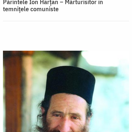
Părintele Ion Hârțan – Mărturisitor în
temnițele comuniste