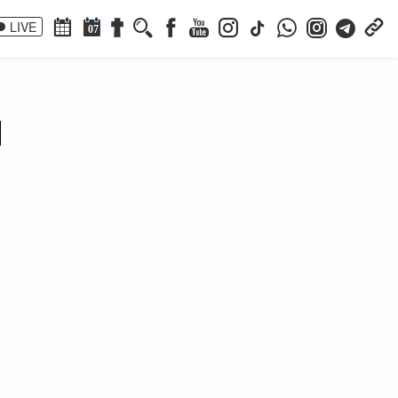
LIVE
07
u