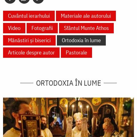
Cuvântul ierarhului
Materiale ale autorului
Video
Fotografii
Sfântul Munte Athos
Mănăstiri și biserici
Ortodoxia în lume
Articole despre autor
Pastorale
ORTODOXIA ÎN LUME