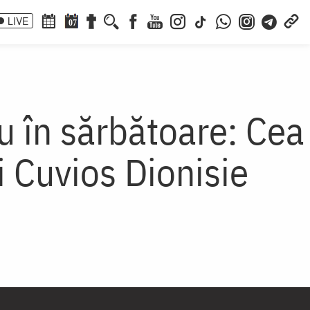
LIVE
07
u în sărbătoare: Cea
i Cuvios Dionisie