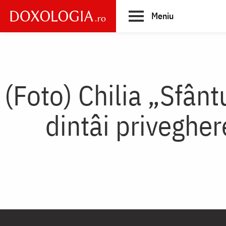
Skip
Meniu
to
main
Main
content
navigation
(Foto) Chilia „Sfân
dintâi privegher