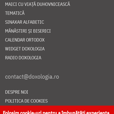
MAICI CU VIAȚĂ DUHOVNICEASCĂ
TEMATICĂ
SINAXAR ALFABETIC
MĂNĂSTIRI ȘI BISERICI
CALENDAR ORTODOX
WIDGET DOXOLOGIA
RADIO DOXOLOGIA
DESPRE NOI
POLITICA DE COOKIES
DONEAZĂ ONLINE PENTRU CATEDRALA NAȚIONALĂ
Folosim cookie-uri pentru a îmbunătăți experiența