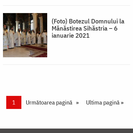
(Foto) Botezul Domnului la
Mănăstirea Sihăstria – 6
ianuarie 2021
Paginare
Current page
1
Next page
Următoarea pagină
Last page
Ultima pagină »