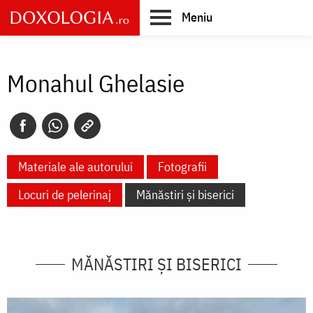
Skip
Meniu
to
main
Main
content
navigation
Monahul Ghelasie
Materiale ale autorului
Fotografii
Locuri de pelerinaj
Mănăstiri și biserici
MĂNĂSTIRI ȘI BISERICI