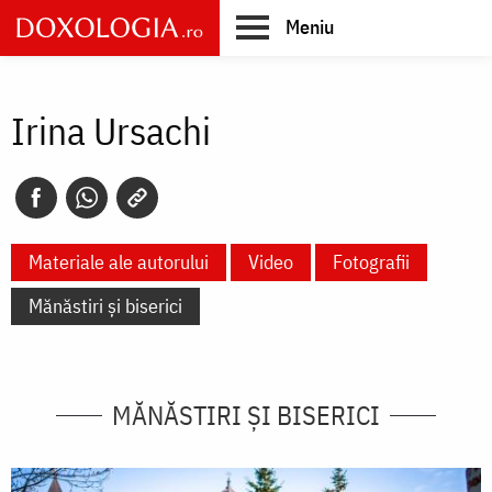
Skip
Meniu
to
main
Main
content
navigation
Irina Ursachi
Materiale ale autorului
Video
Fotografii
Mănăstiri și biserici
MĂNĂSTIRI ȘI BISERICI