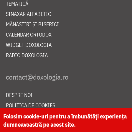
TEMATICĂ
SINAXAR ALFABETIC
MĂNĂSTIRI ȘI BISERICI
CALENDAR ORTODOX
WIDGET DOXOLOGIA
RADIO DOXOLOGIA
DESPRE NOI
POLITICA DE COOKIES
DONEAZĂ ONLINE PENTRU CATEDRALA NAȚIONALĂ
Folosim cookie-uri pentru a îmbunătăți experiența
dumneavoastră pe acest site.