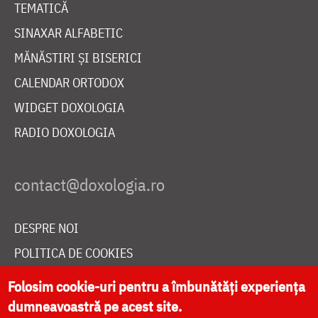
TEMATICĂ
SINAXAR ALFABETIC
MĂNĂSTIRI ȘI BISERICI
CALENDAR ORTODOX
WIDGET DOXOLOGIA
RADIO DOXOLOGIA
DESPRE NOI
POLITICA DE COOKIES
DONEAZĂ ONLINE PENTRU CATEDRALA NAȚIONALĂ
Folosim cookie-uri pentru a îmbunătăți experiența
dumneavoastră pe acest site.