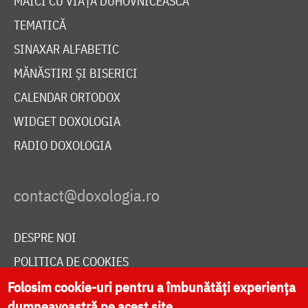
MAICI CU VIAȚĂ DUHOVNICEASCĂ
TEMATICĂ
SINAXAR ALFABETIC
MĂNĂSTIRI ȘI BISERICI
CALENDAR ORTODOX
WIDGET DOXOLOGIA
RADIO DOXOLOGIA
DESPRE NOI
POLITICA DE COOKIES
Folosim cookie-uri pentru a îmbunătăți experiența
DONEAZĂ ONLINE PENTRU CATEDRALA NAȚIONALĂ
dumneavoastră pe acest site.