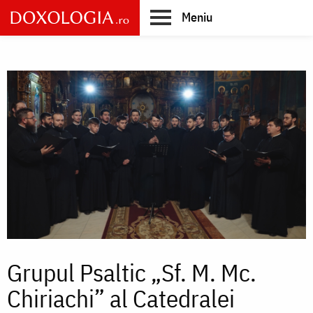
Skip
Meniu
to
main
Main
content
navigation
Grupul Psaltic „Sf. M. Mc.
Chiriachi” al Catedralei